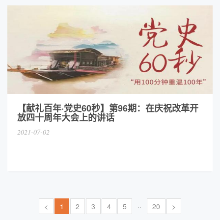
【献礼百年·党史60秒】第96期：在庆祝改革开
放四十周年大会上的讲话
2021-07-02
..
<
1
2
3
4
5
20
>