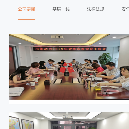
公司要闻
基层一线
法律法规
安