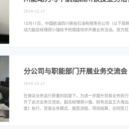
2019-12-12
12月11日，中国航油四川铁投石油有限责任公司（以下简
动力副总经理郑小强给予热情接待并开展业务洽谈。双方就
分公司与职能部门开展业务交流会
2019-12-12
在保证业务运行质量的前提下，为进一步提升贸易业务执行
开了此次业务交流会，副总经理郑小强、财务总监王大海出
度》执行、贸易业务模式、面签流程、项目结算、合同签订
风控、财务、业务等不同角度对业务运行的各个环节进行了深