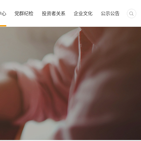
中心
党群纪检
投资者关系
企业文化
公示公告
