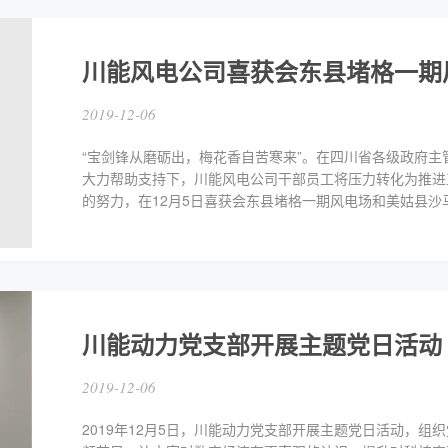
2019-12-06
“宝剑锋从磨砺出，梅花香自苦寒来”。在四川省各级政府
大力帮助支持下，川能风电公司干部员工将压力转化为推进
的努力，在12月5日喜获会东县堵格一期风电场和美姑县沙
目标迈出最为坚实的一步。截至目前，川能风电公司已投产风电
川能动力党支部开展主题党日活动
2019-12-06
2019年12月5日，川能动力党支部开展主题党日活动，组