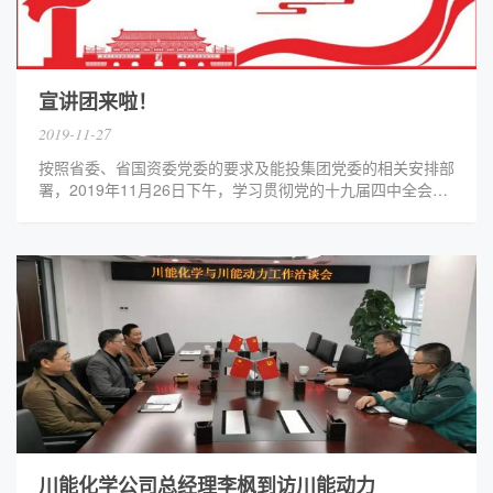
宣讲团来啦！
2019-11-27
按照省委、省国资委党委的要求及能投集团党委的相关安排部
署，2019年11月26日下午，学习贯彻党的十九届四中全会精
神宣讲会在能投集团第二办公区举行。能投集团党委副书记、
副董事长、总经理王诚作宣讲报告。来自川能动力、风电公
司、物产集团、川化工控股、川化集团5家单位共计80名党员
干部员工参加宣讲会。王诚从“充分认识坚持和完善中国特色
社会主义制度、推进国家治理体系和治理能力现代化的重大意
义”“深刻...
川能化学公司总经理李枫到访川能动力